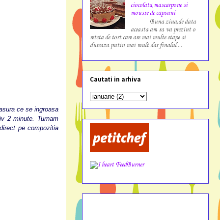
ciocolata,mascarpone si
mousse de capsuni
Buna ziua,de data
aceasta am sa va prezint o
reteta de tort care are mai multe etape si
dureaza putin mai mult dar finalul ...
Cautati in arhiva
asura ce se ingroasa
iv 2 minute. Turnam
direct pe compozitia