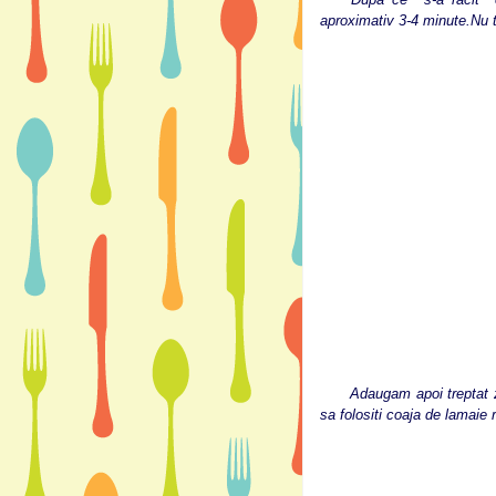
aproximativ 3-4 minute.Nu 
Adaugam apoi treptat zea
sa folositi coaja de lamaie 