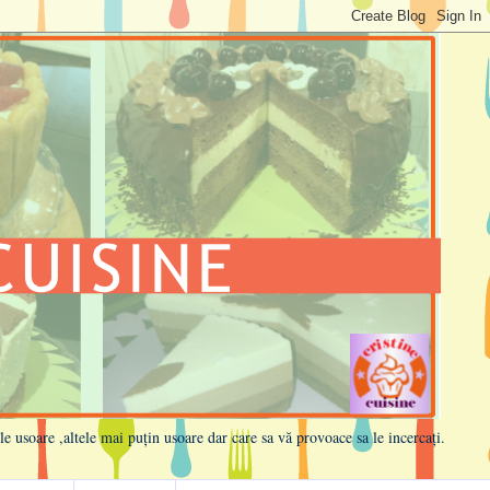
ele usoare ,altele mai puțin usoare dar care sa vă provoace sa le incercați.