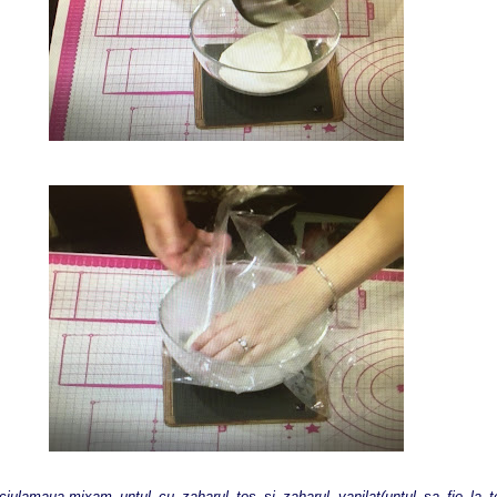
aua,mixam untul cu zaharul tos si zaharul vanilat(untul sa fie la t