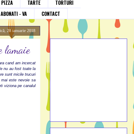
; PIZZA
TARTE
TORTURI
ABONATI - VA
CONTACT
că, 28 ianuarie 2018
e lamaie
ara cand am incercat
e nu au fost toate la
e sunt micile trucuri
u mai este nevoie sa
ti viziona pe canalul