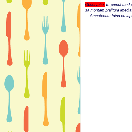
Observatie:
In primul rand 
sa montam prajitura imediat
Amestecam faina cu laptel