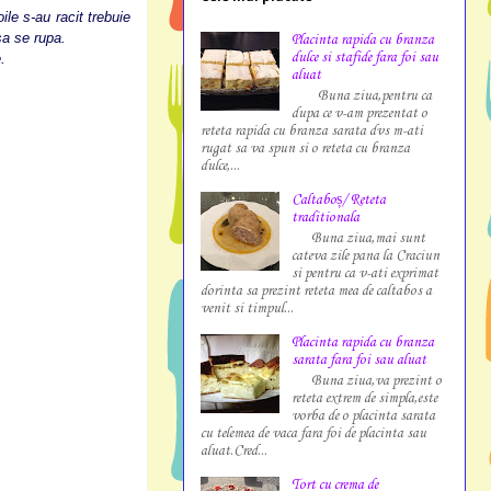
le s-au racit trebuie
sa se rupa.
Placinta rapida cu branza
dulce si stafide fara foi sau
.
aluat
Buna ziua,pentru ca
dupa ce v-am prezentat o
reteta rapida cu branza sarata dvs m-ati
rugat sa va spun si o reteta cu branza
dulce,...
Caltaboș/ Reteta
traditionala
Buna ziua,mai sunt
cateva zile pana la Craciun
si pentru ca v-ati exprimat
dorinta sa prezint reteta mea de caltabos a
venit si timpul...
Placinta rapida cu branza
sarata fara foi sau aluat
Buna ziua,va prezint o
reteta extrem de simpla,este
vorba de o placinta sarata
cu telemea de vaca fara foi de placinta sau
aluat.Cred...
Tort cu crema de