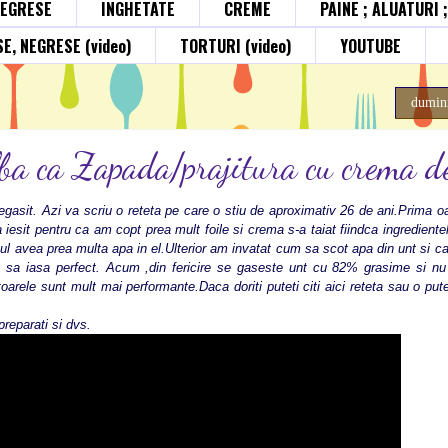
NEGRESE
INGHETATE
CREME
PAINE ; ALUATURI 
E, NEGRESE (video)
TORTURI (video)
YOUTUBE
dumini
lba ca Zapada/prajitura cu crema d
asit. Azi va scriu o reteta pe care o stiu de aproximativ 26 de ani.Prima o
iesit pentru ca am copt prea mult foile si crema s-a taiat fiindca ingredientel
ul avea prea multa apa in el.Ulterior am invatat cum sa scot apa din unt si car
ra sa iasa perfect. Acum ,din fericire se gaseste unt cu 82% grasime si n
oarele sunt mult mai performante.Daca doriti puteti citi aici reteta sau o pute
reparati si dvs.