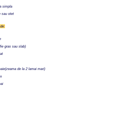
a simpla
 sau otet
de:
e
fie gras sau slab)
at
ie(zeama de la 2 lamai mari)
in
ai