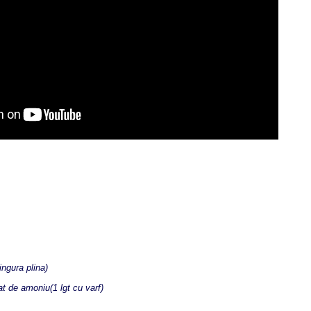
ngura plina)
at de amoniu(1 lgt cu varf)