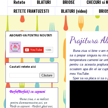
Retete
BLATURI
BRIOSE
CHECURI si 
RETETE FRANTUZESTI
BLATURI (video)
BRIOS
ABONATI-VA PENTRU NOUTATI
Prajitura A
Buna ziua si bine v-am reg
sa o prepar singura nu mi-a 
temperatura camerei iar unt
pentru ca aceasta prajitu
Cautati retete aici
scoatem apa din el iar cupt
meu YouTube.
Sper sa va placa si sa o p
Parfe(Parfait) cu capsuni
Buna ziua, o sa realizez
pentru dumneavoastra azi, un
"Parfe cu capsuni - Parfait glacé aux