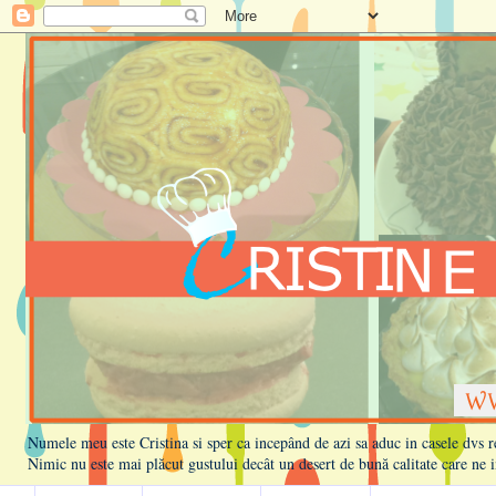
Numele meu este Cristina si sper ca incepând de azi sa aduc in casele dvs rețe
Nimic nu este mai plăcut gustului decât un desert de bună calitate care ne i