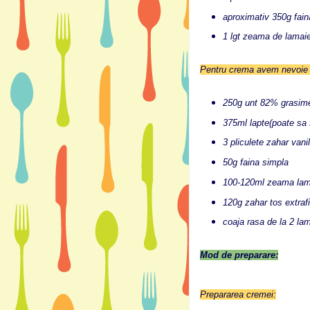
aproximativ 350g fain
1 lgt zeama de lamaie
Pentru crema avem nevoie 
250g unt 82% grasim
375ml lapte(poate sa 
3 pliculete zahar vanil
50g faina simpla
100-120ml zeama lama
120g zahar tos extraf
coaja rasa de la 2 lam
Mod de preparare:
Prepararea cremei: