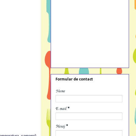
Formular de contact
Nume
E-mail
*
Mesaj
*
emperatura camerei)