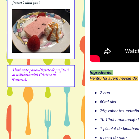
fraises", ideal pent...
Urmărește panoul Retete de prajituri
Ingrediente:
al utilizatorului Cristine pe
Pentru foi avem nevoie de:
Pinterest.
2 oua
60ml ulei
75g zahar tos extrafin
10-12ml smantana(o li
1 pliculet de bicarbon
o priza de sare