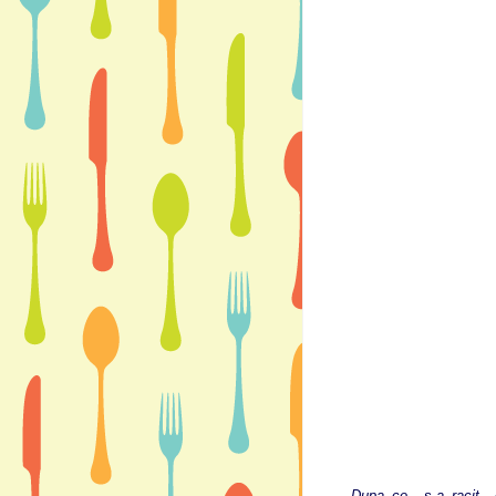
Dupa ce s-a racit ciulam