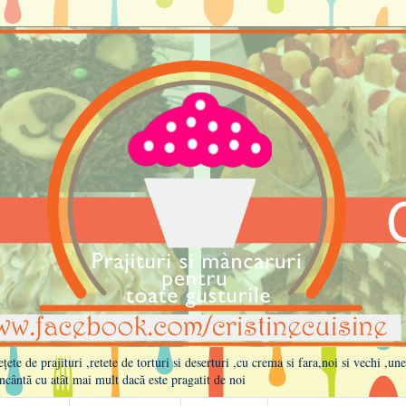
te de prajituri ,retete de torturi si deserturi ,cu crema si fara,noi si vechi ,un
ncântă cu atât mai mult dacă este pragatit de noi