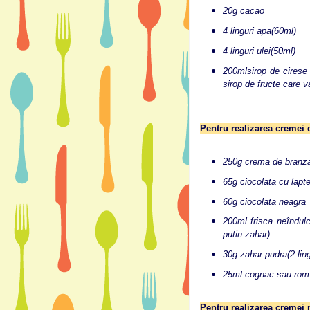
20g cacao
4 linguri apa(60ml)
4 linguri ulei(50ml)
200mlsirop de cirese 
sirop de fructe care v
Pentru realizarea cremei 
250g crema de branz
65g ciocolata cu lapt
60g ciocolata neagra
200ml frisca neîndulc
putin zahar)
30g zahar pudra(2 ling
25ml cognac sau rom
Pentru realizarea cremei