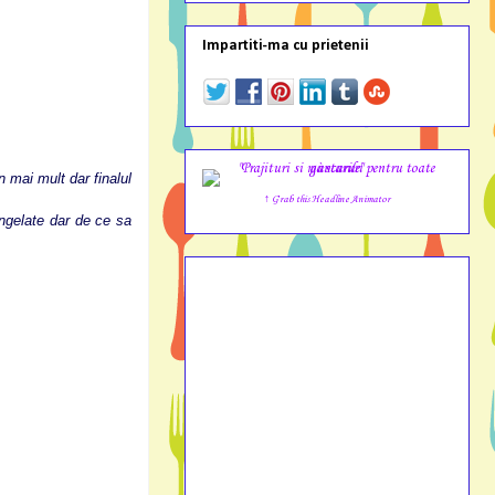
Impartiti-ma cu prietenii
mai mult dar finalul
↑ Grab this Headline Animator
ngelate dar de ce sa