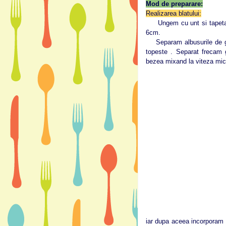
Mod de preparare:
Realizarea blatului:
Ungem cu unt si tapetam l
6cm.
Separam albusurile de ga
topeste . Separat frecam 
bezea mixand la viteza mi
iar dupa aceea incorporam 