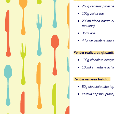
250g capsuni proaspe
100g zahar tos
200ml frisca batuta ne
mousse)
35ml apa
4 foi de gelatina sau 
Pentru realizarea glazurii
100g ciocolata neagr
100ml smantana lichid
Pentru ornarea tortului
:
50g ciocolata alba top
cateva capsuni proas