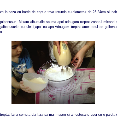
a baza cu hartie de copt o tava rotunda cu diametrul de 23-24cm si inal
lbenusuri. Mixam albusurile spuma apoi adaugam treptat zaharul mixand 
galbenusurile cu uleiul,apoi cu apa.Adaugam treptat amestecul de galbenus
ca
treptat faina cernuta dar fara sa mai mixam ci amestecand usor cu o paleta d