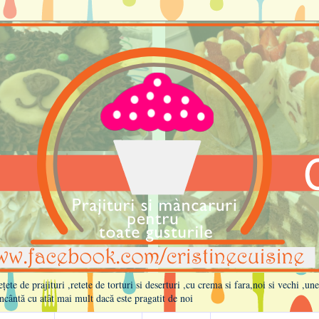
te de prajituri ,retete de torturi si deserturi ,cu crema si fara,noi si vechi ,un
ncântă cu atât mai mult dacă este pragatit de noi