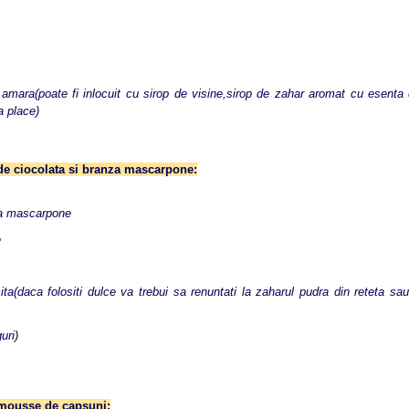
amara(poate fi inlocuit cu sirop de visine,sirop de zahar aromat cu esenta
a place)
de ciocolata si branza mascarpone:
a mascarpone
e
ita(daca folositi dulce va trebui sa renuntati la zaharul pudra din reteta sa
uri)
 mousse de capsuni: