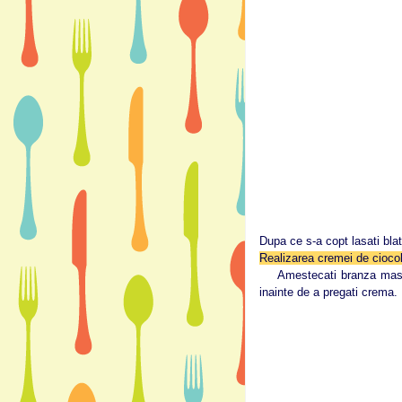
Dupa ce s-a copt lasati bla
Realizarea cremei de ciocol
Amestecati branza masca
inainte de a pregati crema.