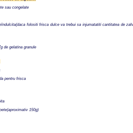
te sau congelate
îndulcita(daca folositi frisca dulce va trebui sa injumatatiti cantitatea de zah
7g de gelatina granule
:
a
a pentru frisca
ita
pete(aproximativ 150g)