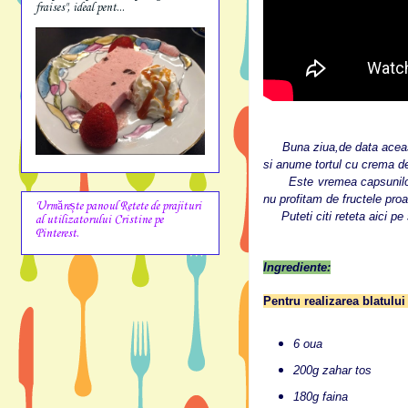
fraises", ideal pent...
Buna ziua,de data aceasta 
si anume tortul cu crema d
Este vremea capsunilor si
nu profitam de fructele pro
Urmărește panoul Retete de prajituri
Puteti citi reteta aici pe 
al utilizatorului Cristine pe
Pinterest.
Ingrediente:
Pentru realizarea blatului
6 oua
200g zahar tos
180g faina