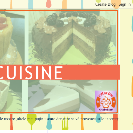
ele usoare ,altele mai puțin usoare dar care sa vă provoace sa le incercați.