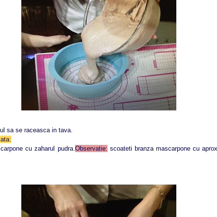
tul sa se raceasca in tava.
ata:
rpone cu zaharul pudra.
Observatie:
scoateti branza mascarpone cu aprox