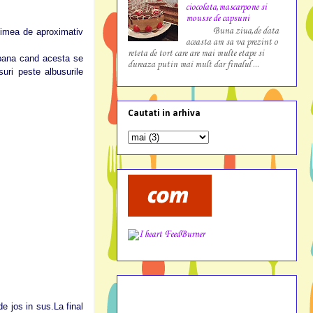
ciocolata,mascarpone si
mousse de capsuni
Buna ziua,de data
timea de aproximativ
aceasta am sa va prezint o
reteta de tort care are mai multe etape si
pana cand acesta se
dureaza putin mai mult dar finalul ...
uri peste albusurile
Cautati in arhiva
e jos in sus.La final