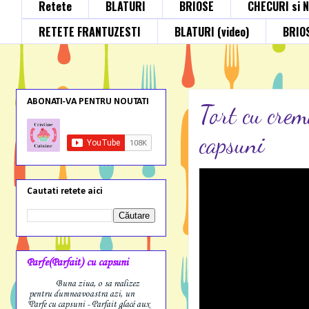
Retete
BLATURI
BRIOSE
CHECURI si 
RETETE FRANTUZESTI
BLATURI (video)
BRIOS
ABONATI-VA PENTRU NOUTATI
Tort cu crem
capsuni
Cautati retete aici
Parfe(Parfait) cu capsuni
Buna ziua, o sa realizez
pentru dumneavoastra azi, un
"Parfe cu capsuni - Parfait glacé aux