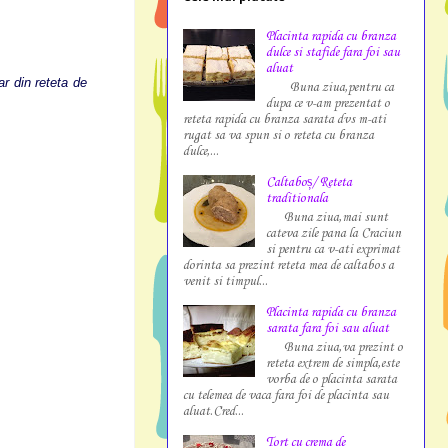
Placinta rapida cu branza
dulce si stafide fara foi sau
aluat
ar din reteta de
Buna ziua,pentru ca
dupa ce v-am prezentat o
reteta rapida cu branza sarata dvs m-ati
rugat sa va spun si o reteta cu branza
dulce,...
Caltaboș/ Reteta
traditionala
Buna ziua,mai sunt
cateva zile pana la Craciun
si pentru ca v-ati exprimat
dorinta sa prezint reteta mea de caltabos a
venit si timpul...
Placinta rapida cu branza
sarata fara foi sau aluat
Buna ziua,va prezint o
reteta extrem de simpla,este
vorba de o placinta sarata
cu telemea de vaca fara foi de placinta sau
aluat.Cred...
Tort cu crema de