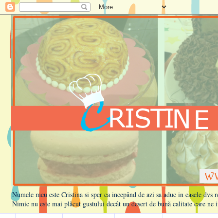
Numele meu este Cristina si sper ca incepând de azi sa aduc in casele dvs rețe
Nimic nu este mai plăcut gustului decât un desert de bună calitate care ne i