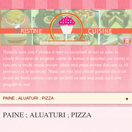
Numele meu este Cristina si sper ca incepând de azi sa aduc in
casele dvs rețete de prajituri ,retete de torturi si deserturi ,cu crema si
fara,noi si vechi ,unele usoare ,altele mai puțin usoare dar care sa vă
provoace sa le incercați. Nimic nu este mai plăcut gustului decât un
desert de bună calitate care ne incântă cu atât mai mult dacă este
pragatit de noi
▼
PAINE ; ALUATURI ; PIZZA