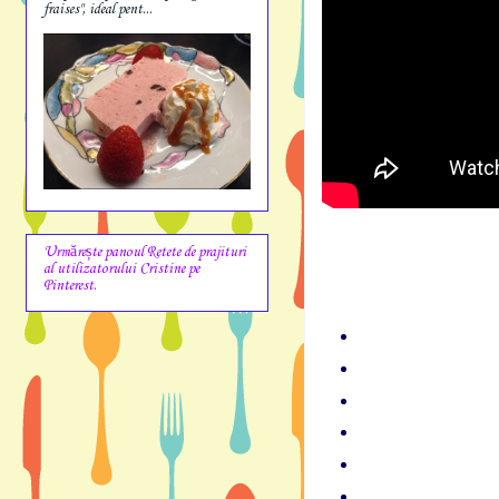
fraises", ideal pent...
Urmărește panoul Retete de prajituri
al utilizatorului Cristine pe
Pinterest.