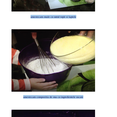
amestecam ouale cu untul topit si laptele
amestecam compozitia de oua cu ingredientele uscate