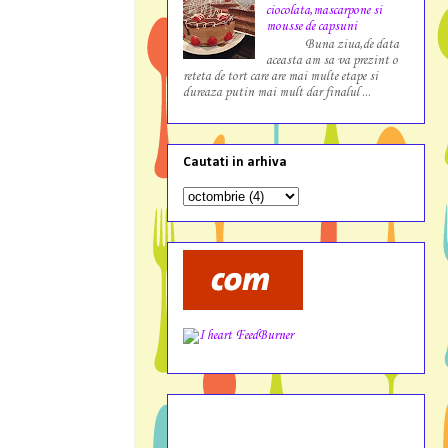
ciocolata,mascarpone si
mousse de capsuni
Buna ziua,de data
aceasta am sa va prezint o
reteta de tort care are mai multe etape si
dureaza putin mai mult dar finalul ...
Cautati in arhiva