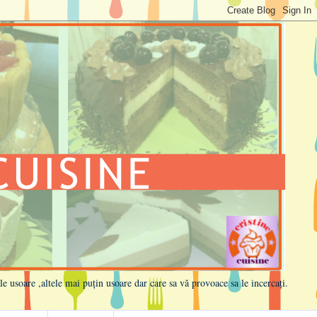
ele usoare ,altele mai puțin usoare dar care sa vă provoace sa le incercați.