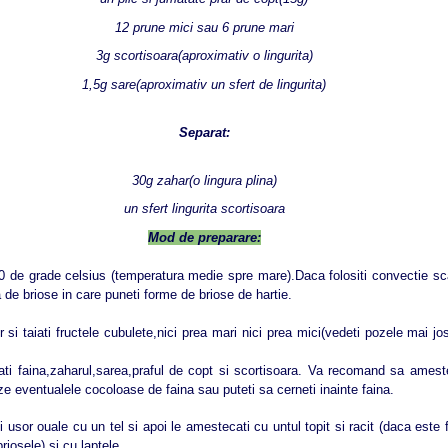
12 prune mici sau 6 prune mari
3g scortisoara(aproximativ o lingurita)
1,5g sare(aproximativ un sfert de lingurita)
Separat:
30g zahar(o lingura plina)
un sfert lingurita scortisoara
Mod de preparare:
190 de grade celsius (temperatura medie spre mare).Daca folositi convectie s
 de briose in care puneti forme de briose de hartie.
si taiati fructele cubulete,nici prea mari nici prea mici(vedeti pozele mai j
 faina,zaharul,sarea,praful de copt si scortisoara. Va recomand sa ameste
ze eventualele cocoloase de faina sau puteti sa cerneti inainte faina.
i usor ouale cu un tel si apoi le amestecati cu untul topit si racit (daca este f
riosele) si cu laptele.