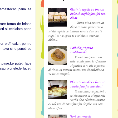
i amestecati pana se
Placinta rapida cu branza
dulce si stafide fara foi sau
aluat
Buna ziua,pentru ca
ecare forma de briose
dupa ce v-am prezentat o
ti si cealalata parte
reteta rapida cu branza sarata dvs m-ati
rugat sa va spun si o reteta cu branza
dulce,...
ul preîncalzit pentru
Caltaboș/ Reteta
 tava si le puneti pe
traditionala
Buna ziua,mai sunt
cateva zile pana la Craciun
toase.Le puteti face
si pentru ca v-ati exprimat
sau prunele,le faceti
dorinta sa prezint reteta mea de caltabos a
venit si timpul...
Placinta rapida cu branza
sarata fara foi sau aluat
Buna ziua,va prezint o
reteta extrem de simpla,este
vorba de o placinta sarata
cu telemea de vaca fara foi de placinta sau
aluat.Cred...
Tort cu crema de