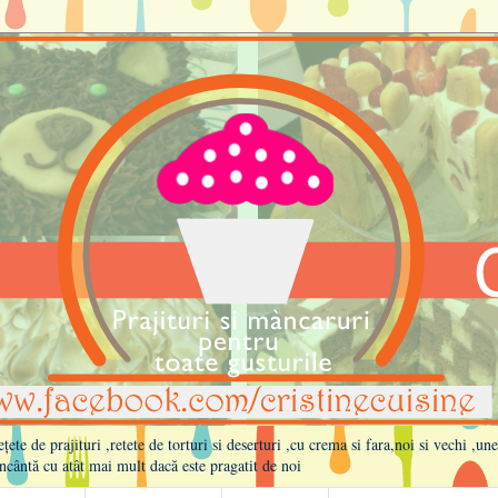
te de prajituri ,retete de torturi si deserturi ,cu crema si fara,noi si vechi ,un
ncântă cu atât mai mult dacă este pragatit de noi