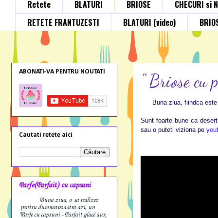
Retete
BLATURI
BRIOSE
CHECURI si 
RETETE FRANTUZESTI
BLATURI (video)
BRIOS
ABONATI-VA PENTRU NOUTATI
" Briose cu 
Buna ziua, fiindca este 
Sunt foarte bune ca desert,
sau o puteti viziona pe
you
Cautati retete aici
Parfe(Parfait) cu capsuni
Buna ziua, o sa realizez
pentru dumneavoastra azi, un
"Parfe cu capsuni - Parfait glacé aux