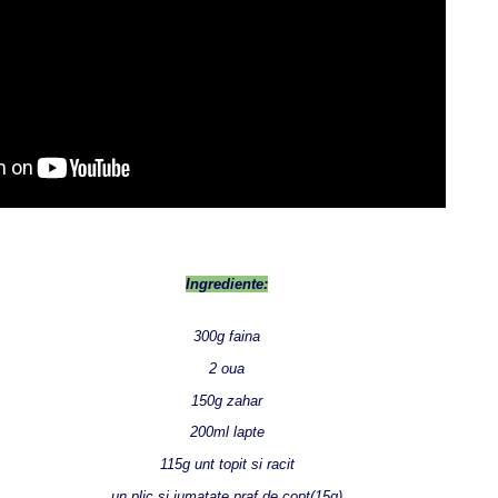
Ingrediente:
300g faina
2 oua
150g zahar
200ml lapte
115g unt topit si racit
un plic si jumatate praf de copt(15g)