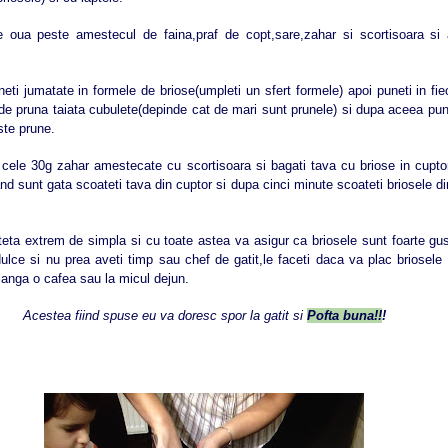
e oua peste amestecul de faina,praf de copt,sare,zahar si scortisoara s
ti jumatate in formele de briose(umpleti un sfert formele) apoi puneti in fi
e pruna taiata cubulete(depinde cat de mari sunt prunele) si dupa aceea pune
ste prune.
 cele 30g zahar amestecate cu scortisoara si bagati tava cu briose in cuptor
d sunt gata scoateti tava din cuptor si dupa cinci minute scoateti briosele din
eta extrem de simpla si cu toate astea va asigur ca briosele sunt foarte gus
lce si nu prea aveti timp sau chef de gatit,le faceti daca va plac briosele 
langa o cafea sau la micul dejun.
Acestea fiind spuse eu va doresc spor la gatit si
Pofta buna!!
!