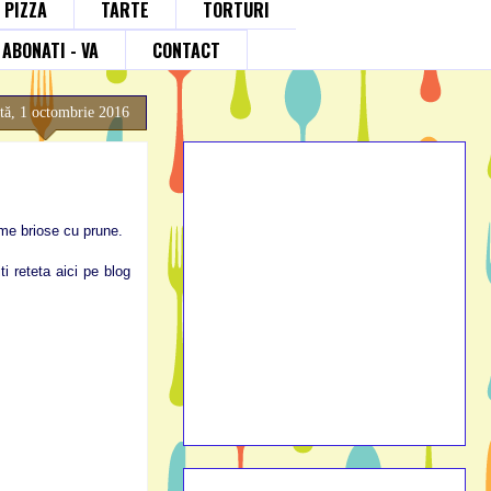
; PIZZA
TARTE
TORTURI
ABONATI - VA
CONTACT
tă, 1 octombrie 2016
ume briose cu prune.
i reteta aici pe blog