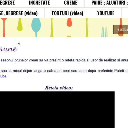
NEGRESE
INGHETATE
CREME
PAINE ; ALUATURI 
E, NEGRESE (video)
TORTURI (video)
YOUTUBE
sâmbă
prune"
sezonul prunelor vreau sa va prezint o reteta rapida si usor de realizat si an
sau la micul dejun langa o cafea,un ceai sau lapte dupa preferinte.Puteti cit
tube
.
Reteta video: