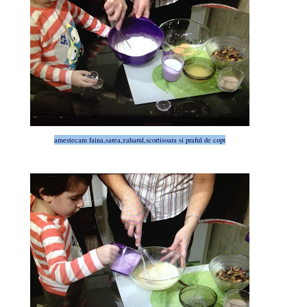
amestecam faina,sarea,zaharul,scortisoara si praful de copt