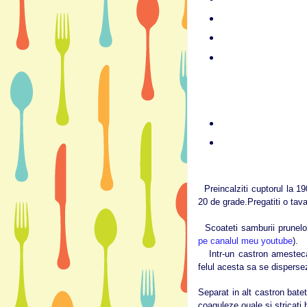
Preincalziti cuptorul la 
20 de grade.Pregatiti o tava
Scoateti samburii prunelor 
pe canalul meu youtube
).
Intr-un castron amestecati
felul acesta sa se disperse
Separat in alt castron batet
coaguleze ouale si stricati b