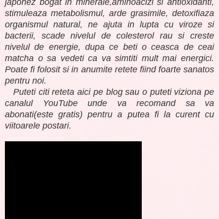
japonez bogat in minerale,aminoacizi si antioxidanti,
stimuleaza metabolismul, arde grasimile, detoxifiaza
organismul natural, ne ajuta in lupta cu viroze si
bacterii, scade nivelul de colesterol rau si creste
nivelul de energie, dupa ce beti o ceasca de ceai
matcha o sa vedeti ca va simtiti mult mai energici.
Poate fi folosit si in anumite retete fiind foarte sanatos
pentru noi.
Puteti citi reteta aici pe blog sau o puteti viziona pe
canalul YouTube unde va recomand sa va
abonati(este gratis) pentru a putea fi la curent cu
viitoarele postari.