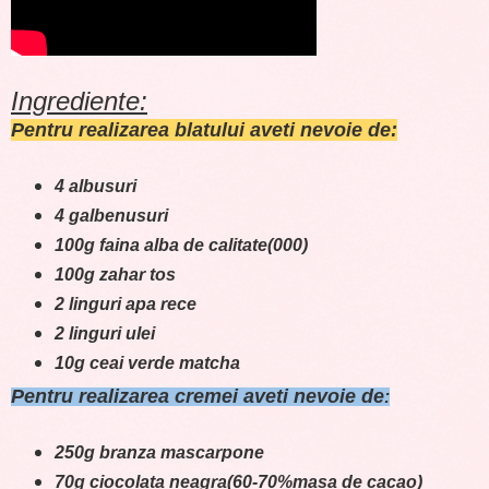
Ingrediente:
Pentru realizarea blatului aveti nevoie de:
4 albusuri
4 galbenusuri
100g faina alba de calitate(000)
100g zahar tos
2 linguri apa rece
2 linguri ulei
10g ceai verde matcha
P
entru realizarea cremei aveti nevoie de
:
250g branza mascarpone
70g ciocolata neagra(60-70%masa de cacao)