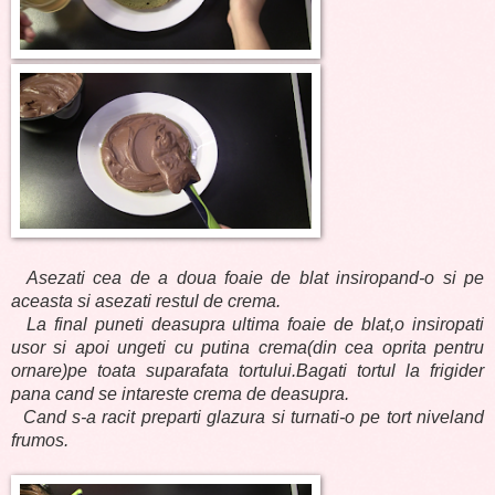
Asezati cea de a doua foaie de blat insiropand-o si pe
aceasta si asezati restul de crema.
La final puneti deasupra ultima foaie de blat,o insiropati
usor si apoi ungeti cu putina crema(din cea oprita pentru
ornare)pe toata suparafata tortului.Bagati tortul la frigider
pana cand se intareste crema de deasupra.
Cand s-a racit preparti glazura si turnati-o pe tort niveland
frumos.