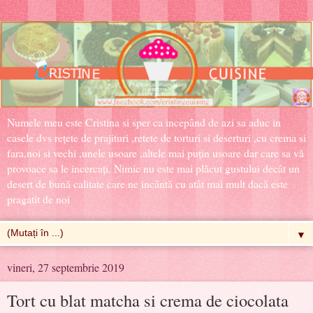
Numele meu este Cristina si sper ca incepând de azi sa aduc in
casele dvs rețete de prajituri ,retete de torturi si deserturi ,cu crema si
fara,noi si vechi ,unele usoare ,altele mai puțin usoare dar care sa vă
provoace sa le incercați. Nimic nu este mai plăcut gustului decât un
desert de bună calitate care ne incântă cu atât mai mult dacă este
pragatit de noi
▼
vineri, 27 septembrie 2019
Tort cu blat matcha si crema de ciocolata