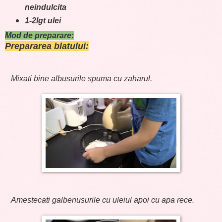
neindulcita
1-2lgt ulei
Mod de preparare:
Prepararea blatului:
Mixati bine albusurile spuma cu zaharul.
Amestecati galbenusurile cu uleiul apoi cu apa rece.