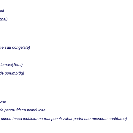
opt
onal)
te sau congelate)
 lamaie(15ml)
 de porumb(8g)
one
a pentru frisca neindulcita
puneti frisca indulcita nu mai puneti zahar pudra sau micsorati cantitatea)