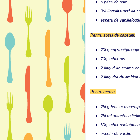
o priza de sare
3/4 lingurita praf de c
esneta de vanilie(opti
Pentru sosul de capsuni:
200g capsuni(proaspe
70g zahar tos
2 linguri de zeama de
2 lingurite de amidon
Pentru crema:
250g branza mascarp
250ml smantana lichid
50g zahar pudra(daca 
esenta de vanilie