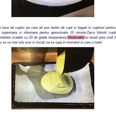
ava de cuptor pe care ati pus hartie de copt si bagati in cuptorul preinca
ca superioara si inferioara pentru aproximativ 15 minute.Daca folositi cup
entilatie scadeti cu 20 de grade temperatura.
Observatie:
nu lasati prea mult f
 se va mai rula usor si riscati sa se rupa in mometul in care o rulati.