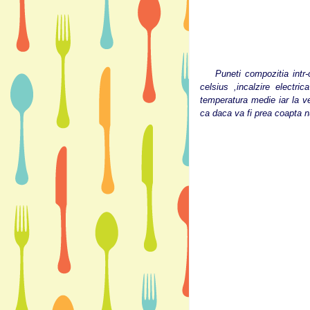
Puneti compozitia intr-o t
celsius ,incalzire electri
temperatura medie iar la v
ca daca va fi prea coapta nu