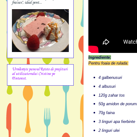
fraises", ideal pent...
Ingrediente:
Pentru foaia de rulada:
Urmărește panoul Retete de prajituri
al utilizatorului Cristine pe
4 galbenusuri
Pinterest.
4 albusuri
120g zahar tos
50g amidon de porum
70g faina
3 linguri apa fierbinte
2 linguri ulei