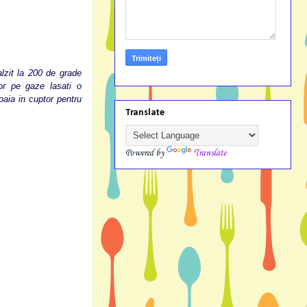
lzit la 200 de grade
tor pe gaze lasati o
oaia in cuptor pentru
Translate
Powered by
Translate