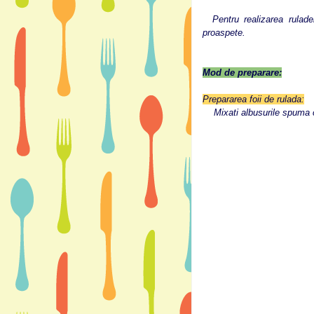
Pentru realizarea rulade
proaspete.
Mod de preparare:
Prepararea foii de rulada:
Mixati albusurile spuma cu