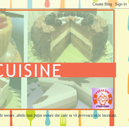
ele usoare ,altele mai puțin usoare dar care sa vă provoace sa le incercați.