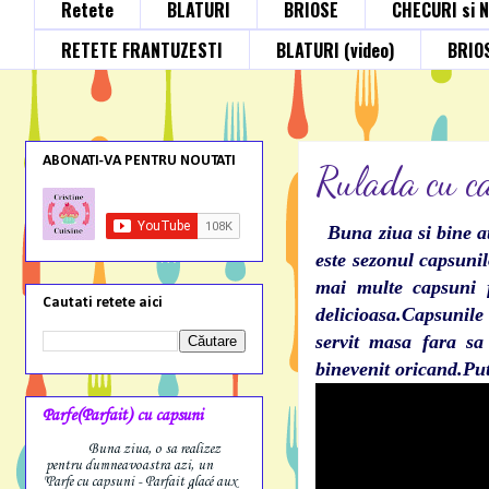
Retete
BLATURI
BRIOSE
CHECURI si 
RETETE FRANTUZESTI
BLATURI (video)
BRIOS
ABONATI-VA PENTRU NOUTATI
Rulada cu ca
Buna ziua si bine at
este sezonul capsuni
mai multe capsuni f
Cautati retete aici
delicioasa.Capsunile
servit masa fara sa
binevenit oricand.Pute
Parfe(Parfait) cu capsuni
Buna ziua, o sa realizez
pentru dumneavoastra azi, un
"Parfe cu capsuni - Parfait glacé aux