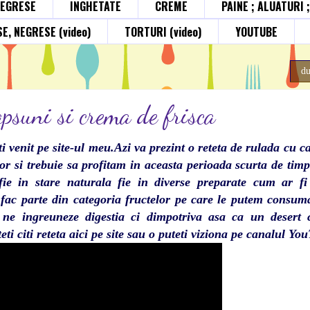
NEGRESE
INGHETATE
CREME
PAINE ; ALUATURI 
E, NEGRESE (video)
TORTURI (video)
YOUTUBE
du
psuni si crema de frisca
i venit pe site-ul meu.Azi va prezint o reteta de rulada cu 
lor si trebuie sa profitam in aceasta perioada scurta de ti
ie in stare naturala fie in diverse preparate cum ar fi
 fac parte din categoria fructelor pe care le putem consu
 ne ingreuneze digestia ci dimpotriva asa ca un desert 
ti citi reteta aici pe site sau o puteti viziona pe canalul Yo