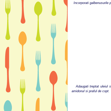
Incorporati galbenusurile 
Adaugati treptat uleiul si
amidonul si praful de copt.