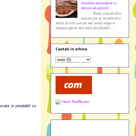
ciocolata,mascarpone si
mousse de capsuni
Buna ziua,de data
aceasta am sa va prezint o
reteta de tort care are mai multe etape si
dureaza putin mai mult dar finalul ...
Cautati in arhiva
ecata in prealabil cu