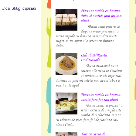
e inca 300g capsuni
Placinta rapida cu branza
dulce si stafide fara foi sau
aluat
Buna ziua,pentru ca
dupa ce v-am prezentat o
reteta rapida cu branza sarata dvs m-ati
rugat sa va spun si o reteta cu branza
dulce,...
Caltaboș/ Reteta
traditionala
Buna ziua,mai sunt
cateva zile pana la Craciun
si pentru ca v-ati exprimat
dorinta sa prezint reteta mea de caltabos a
venit si timpul...
Placinta rapida cu branza
sarata fara foi sau aluat
Buna ziua,va prezint o
reteta extrem de simpla,este
vorba de o placinta sarata
cu telemea de vaca fara foi de placinta sau
aluat.Cred...
Tort cu crema de