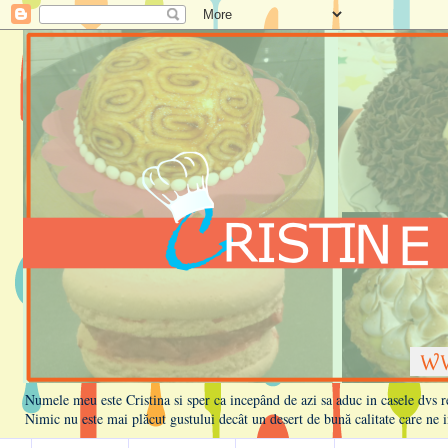
Numele meu este Cristina si sper ca incepând de azi sa aduc in casele dvs rețe
Nimic nu este mai plăcut gustului decât un desert de bună calitate care ne i