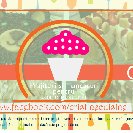
te de prajituri ,retete de torturi si deserturi ,cu crema si fara,noi si vechi ,un
ncântă cu atât mai mult dacă este pragatit de noi