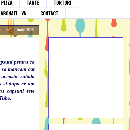
; PIZZA
TARTE
TORTURI
ABONATI - VA
CONTACT
minică, 2 iunie 2019
capsuni pentru ca
mp sa mancam cat
 aceasta rulada
ma si dupa ce am
cu capsuni este
uTube.