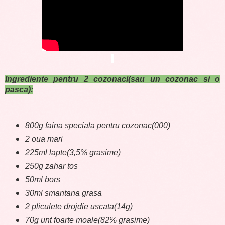
Ingrediente pentru 2 cozonaci(sau un cozonac si o
pasca):
800g faina speciala pentru cozonac(000)
2 oua mari
225ml lapte(3,5% grasime)
250g zahar tos
50ml bors
30ml smantana grasa
2 pliculete drojdie uscata(14g)
70g unt foarte moale(82% grasime)