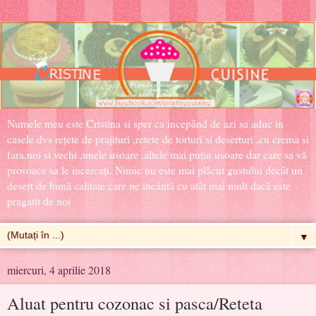
Numele meu este Cristina si sper ca incepând de azi sa aduc in
casele dvs rețete de prajituri ,retete de torturi si deserturi ,cu crema si
fara,noi si vechi ,unele usoare ,altele mai puțin usoare dar care sa vă
provoace sa le incercați. Nimic nu este mai plăcut gustului decât un
desert de bună calitate care ne incântă cu atât mai mult dacă este
pragatit de noi
▼
miercuri, 4 aprilie 2018
Aluat pentru cozonac si pasca/Reteta