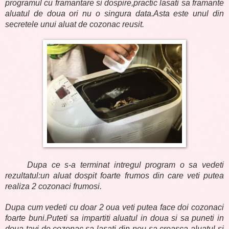
programul cu framantare si dospire,practic lasati sa framante
aluatul de doua ori nu o singura data.
Asta este unul din
secretele unui aluat de cozonac reusit.
Dupa ce s-a terminat intregul program o sa vedeti
rezultatul:un aluat dospit foarte frumos din care veti putea
realiza 2 cozonaci frumosi.
Dupa cum vedeti cu doar 2 oua veti putea face doi cozonaci
foarte buni.Puteti sa impartiti aluatul in doua si sa puneti in
doua tavi de cozonac,sa lasati din nou sa creasca aluatul si