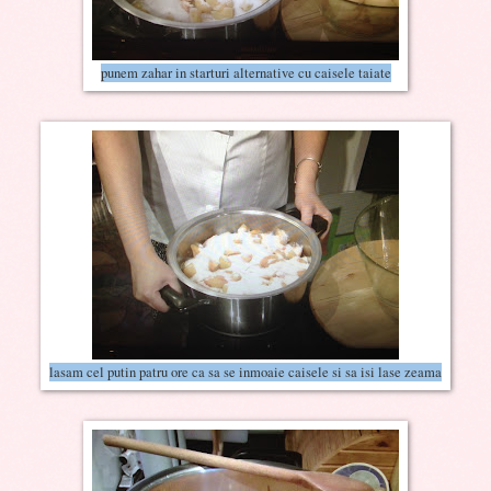
punem zahar in starturi alternative cu caisele taiate
lasam cel putin patru ore ca sa se inmoaie caisele si sa isi lase zeama