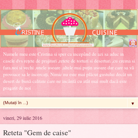
Numele meu este Cristina si sper ca incepând de azi sa aduc in
casele dvs rețete de prajituri ,retete de torturi si deserturi ,cu crema si
fara,noi si vechi ,unele usoare ,altele mai puțin usoare dar care sa vă
provoace sa le incercați. Nimic nu este mai plăcut gustului decât un
desert de bună calitate care ne incântă cu atât mai mult dacă este
pragatit de noi
▼
vineri, 29 iulie 2016
Reteta "Gem de caise"