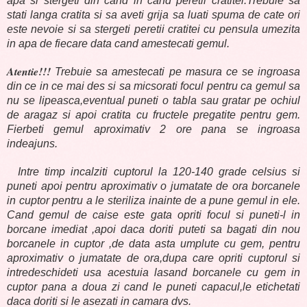
apa si stergeti din cand in cand peretii cratitei.Trebuie sa
stati langa cratita si sa aveti grija sa luati spuma de cate ori
este nevoie si sa stergeti peretii cratitei cu pensula umezita
in apa de fiecare data cand amestecati gemul.
Atentie!!!
Trebuie sa amestecati pe masura ce se ingroasa
din ce in ce mai des si sa micsorati focul pentru ca gemul sa
nu se lipeasca,eventual puneti o tabla sau gratar pe ochiul
de aragaz si apoi cratita cu fructele pregatite pentru gem.
Fierbeti gemul aproximativ 2 ore pana se ingroasa
indeajuns.
Intre timp incalziti cuptorul la 120-140 grade celsius si
puneti apoi pentru aproximativ o jumatate de ora borcanele
in cuptor pentru a le steriliza inainte de a pune gemul in ele.
Cand gemul de caise este gata opriti focul si puneti-l in
borcane imediat ,apoi daca doriti puteti sa bagati din nou
borcanele in cuptor ,de data asta umplute cu gem, pentru
aproximativ o jumatate de ora,dupa care opriti cuptorul si
intredeschideti usa acestuia lasand borcanele cu gem in
cuptor pana a doua zi cand le puneti capacul,le etichetati
daca doriti si le asezati in camara dvs.