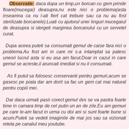
Observatie:
daca dupa un timp,un borcan cu gem prinde
floare(mucegai) deasupra,nu este nici o problema(asta
inseamna ca nu l-ati fiert cat trebuie sau ca nu au fost
sterilizate borcanele).Luati cu ajutorul unei linguri mucegaiul
de deasupra si stergeti marginea borcanului cu un servetel
curat.
Dupa aceea puteti sa consumati gemul de caise fara nici o
problema.Au fost ani in care mi s-a intamplat sa patesc
uneori lucrul asta si eu asa am facut.Doar in cazul in care
gemul se acreste,il aruncati imediat si nu il consumati.
As fi putut sa folosesc conservanti pentru gemuri,acum se
gasesc pe piata dar am dorit sa fac un gem cat mai natural
pentru copiii mei.
Dar daca urmati pasii corect gemul dvs se va pastra foarte
bine in camara timp de cel putin un an de zile.Eu am gemuri
pe care le-am facut in urma cu doi ani si sunt foarte bune si
acum.Puteti sa vedeti imaginile de mai jos sau sa vizionati
reteta pe canalul meu youtube.