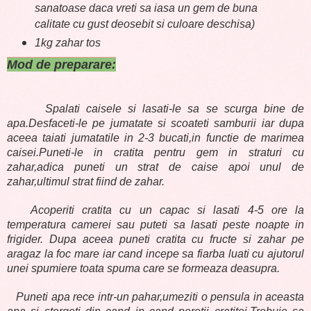
sanatoase daca vreti sa iasa un gem de buna
calitate cu gust deosebit si culoare deschisa)
1kg zahar tos
Mod de preparare:
Spalati caisele si lasati-le sa se scurga bine de
apa.Desfaceti-le pe jumatate si scoateti samburii iar dupa
aceea taiati jumatatile in 2-3 bucati,in functie de marimea
caisei.Puneti-le in cratita pentru gem in straturi cu
zahar,adica puneti un strat de caise apoi unul de
zahar,ultimul strat fiind de zahar.
Acoperiti cratita cu un capac si lasati 4-5 ore la
temperatura camerei sau puteti sa lasati peste noapte in
frigider. Dupa aceea puneti cratita cu fructe si zahar pe
aragaz la foc mare iar cand incepe sa fiarba luati cu ajutorul
unei spumiere toata spuma care se formeaza deasupra.
Puneti apa rece intr-un pahar,umeziti o pensula in aceasta