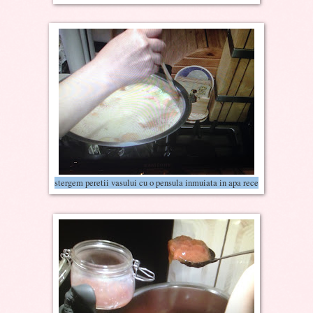
stergem peretii vasului cu o pensula inmuiata in apa rece