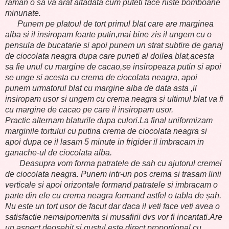
raman o sa va arat altadata cum puteti face niste bomboane
minunate.
Punem pe platoul de tort primul blat care are marginea
alba si il insiropam foarte putin,mai bine zis il ungem cu o
pensula de bucatarie si apoi punem un strat subtire de ganaj
de ciocolata neagra dupa care puneti al doilea blat,acesta
sa fie unul cu margine de cacao,se insiropeaza putin si apoi
se unge si acesta cu crema de ciocolata neagra, apoi
punem urmatorul blat cu margine alba de data asta ,il
insiropam usor si ungem cu crema neagra si ultimul blat va fi
cu margine de cacao pe care il insiropam usor.
Practic alternam blaturile dupa culori.La final uniformizam
marginile tortului cu putina crema de ciocolata neagra si
apoi dupa ce il lasam 5 minute in frigider il imbracam in
ganache-ul de ciocolata alba.
Deasupra vom forma patratele de sah cu ajutorul cremei
de ciocolata neagra. Punem intr-un pos crema si trasam linii
verticale si apoi orizontale formand patratele si imbracam o
parte din ele cu crema neagra formand astfel o tabla de șah.
Nu este un tort usor de facut dar daca il veti face veti avea o
satisfactie nemaipomenita si musafirii dvs vor fi incantati.Are
un aspect deosebit si gustul este direct proportional cu