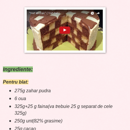
Ingrediente:
Pentru blat:
275g zahar pudra
6 oua
325g+25 g faina(va trebuie 25 g separat de cele
325g)
250g unt(82% grasime)
25g cacao