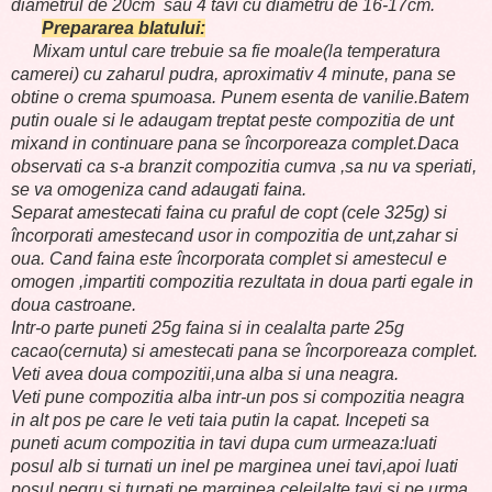
diametrul de 20cm sau 4 tavi cu diametru de 16-17cm.
Prepararea blatului:
Mixam untul care trebuie sa fie moale(la temperatura
camerei) cu zaharul pudra, aproximativ 4 minute, pana se
obtine o crema spumoasa. Punem esenta de vanilie.Batem
putin ouale si le adaugam treptat peste compozitia de unt
mixand in continuare pana se încorporeaza complet.Daca
observati ca s-a branzit compozitia cumva ,sa nu va speriati,
se va omogeniza cand adaugati faina.
Separat amestecati faina cu praful de copt (cele 325g) si
încorporati amestecand usor in compozitia de unt,zahar si
oua. Cand faina este încorporata complet si amestecul e
omogen ,impartiti compozitia rezultata in doua parti egale in
doua castroane.
Intr-o parte puneti 25g faina si in cealalta parte 25g
cacao(cernuta) si amestecati pana se încorporeaza complet.
Veti avea doua compozitii,una alba si una neagra.
Veti pune compozitia alba intr-un pos si compozitia neagra
in alt pos pe care le veti taia putin la capat. Incepeti sa
puneti acum compozitia in tavi dupa cum urmeaza:luati
posul alb si turnati un inel pe marginea unei tavi,apoi luati
posul negru si turnati pe marginea celeilalte tavi si pe urma