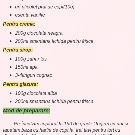
un pliculet praf de copt(10g)
esenta vanilie
Pentru crema:
200g ciocolata neagra
200ml smantana lichida pentru frisca
Pentru sirop:
100g zahar tos
150ml apa
3-4linguri cognac
Pentru glazura:
100g ciocolata alba
200ml smantana lichida pentru frisca
Mod de preparare:
Preîncalzim cuptorul la 190 de grade.Ungem cu unt si
tapetam baza cu hartie de copt la trei tavi pentru tort cu