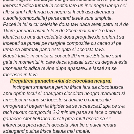
inversati adica turnati in continuare un inel negru langa cel
alb si unul alb langa cel negru si faceti asa alternand
culorile(compozitiile) pana cand tavile sunt umplute.
Faceti la fel si cu celelalte doua tavi daca aveti patru tavi de
16cm ,iar daca aveti 3 tavi de 20cm mai puneti o tava
identica cu una din celellate doua pregatite,de preferat sa
incepeti sa puneti pe margine compozitie cu cacao si pe
urma sa alternati pana este gata si aceasta tava.
Bagati tavile in cuptor si coaceti 20 minute.Blaturile sunt
gata in momentul in care daca apasati usor cu degetul este
usor elastic adica revine dupa apasare.Le lasati sa se
raceasca in tava.
Pregatirea ganache-ului de ciocolata neagra:
Incingem smantana pentru frisca fara sa clocoteasca
apoi oprim focul si adaugam ciocolata neagra maruntita si
amestecam pana se topeste si devine o compozitie
omogena si bagam la frigider sa se raceasca.Dupa ce s-a
racit mixam compozitia 2-3 minute pana se face o crema
ganache.Atentie!Daca mixati prea mult riscati sa se
intareasca prea tare.In aceasta situatie o puteti repara
adaugand putina frisca batuta mai moale.