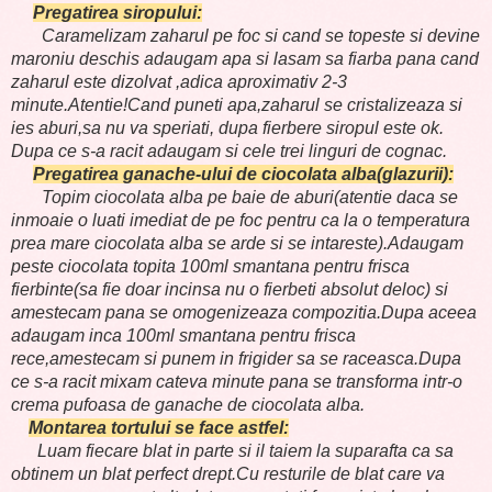
Pregatirea siropului:
Caramelizam zaharul pe foc si cand se topeste si devine
maroniu deschis adaugam apa si lasam sa fiarba pana cand
zaharul este dizolvat ,adica aproximativ 2-3
minute.Atentie!Cand puneti apa,zaharul se cristalizeaza si
ies aburi,sa nu va speriati, dupa fierbere siropul este ok.
Dupa ce s-a racit adaugam si cele trei linguri de cognac.
Pregatirea ganache-ului de ciocolata alba(glazurii):
Topim ciocolata alba pe baie de aburi(atentie daca se
inmoaie o luati imediat de pe foc pentru ca la o temperatura
prea mare ciocolata alba se arde si se intareste).Adaugam
peste ciocolata topita 100ml smantana pentru frisca
fierbinte(sa fie doar incinsa nu o fierbeti absolut deloc) si
amestecam pana se omogenizeaza compozitia.Dupa aceea
adaugam inca 100ml smantana pentru frisca
rece,amestecam si punem in frigider sa se raceasca.Dupa
ce s-a racit mixam cateva minute pana se transforma intr-o
crema pufoasa de ganache de ciocolata alba.
Montarea tortului se face astfel:
Luam fiecare blat in parte si il taiem la suparafta ca sa
obtinem un blat perfect drept.Cu resturile de blat care va