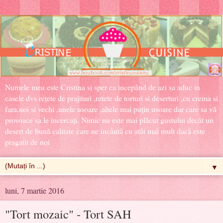
Numele meu este Cristina si sper ca incepând de azi sa aduc in
casele dvs rețete de prajituri ,retete de torturi si deserturi ,cu crema si
fara,noi si vechi ,unele usoare ,altele mai puțin usoare dar care sa vă
provoace sa le incercați. Nimic nu este mai plăcut gustului decât un
desert de bună calitate care ne incântă cu atât mai mult dacă este
pragatit de noi
▼
luni, 7 martie 2016
"Tort mozaic" - Tort SAH