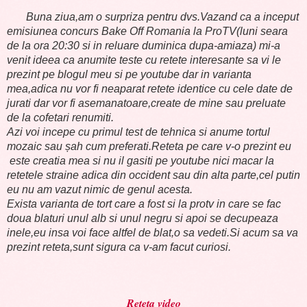
Buna ziua,am o surpriza pentru dvs.Vazand ca a inceput
emisiunea concurs Bake Off Romania la ProTV(luni seara
de la ora 20:30 si in reluare duminica dupa-amiaza) mi-a
venit ideea ca anumite teste cu retete interesante sa vi le
prezint pe blogul meu si pe youtube dar in varianta
mea,adica nu vor fi neaparat retete identice cu cele date de
jurati dar vor fi asemanatoare,create de mine sau preluate
de la cofetari renumiti.
Azi voi incepe cu primul test de tehnica si anume tortul
mozaic sau șah cum preferati.Reteta pe care v-o prezint eu
este creatia mea si nu il gasiti pe youtube nici macar la
retetele straine adica din occident sau din alta parte,cel putin
eu nu am vazut nimic de genul acesta.
Exista varianta de tort care a fost si la protv in care se fac
doua blaturi unul alb si unul negru si apoi se decupeaza
inele,eu insa voi face altfel de blat,o sa vedeti.Si acum sa va
prezint reteta,sunt sigura ca v-am facut curiosi.
Reteta video