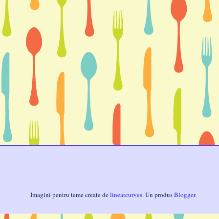
Imagini pentru teme create de
linearcurves
. Un produs
Blogger
.