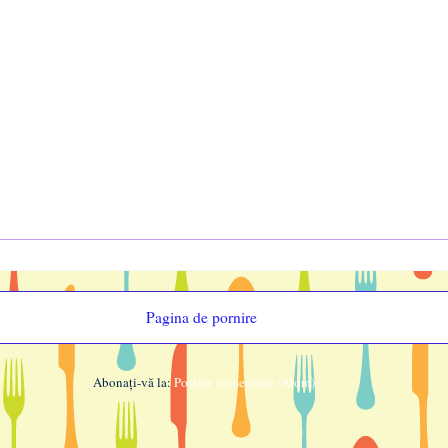
Pagina de pornire
Abonați-vă la:
Postare comentarii (Atom)