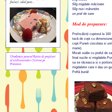
fraises", ideal pent...
50g migdale măcinate
50g nuci mărunțite
un praf de sare
Mod de preparare:
Preîncălziți cuptorul la 16
tavă de copt cu dimensiunea
copt.Puneti ciocolata si untu
marie).
Mixati ouăle cu praful de sa
Urmărește panoul Retete de prajituri
final nucile si migdalele.Pu
al utilizatorului Cristine pe
sa se răceasca si o portiona
Pinterest.
migdalelor care ii dau un gu
Poftă bună!