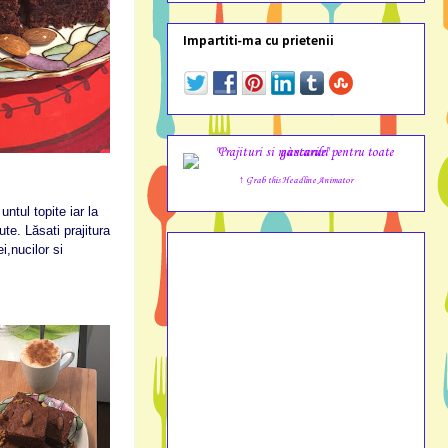
Impartiti-ma cu prietenii
↑ Grab this Headline Animator
ntul topite iar la
te. Lăsati prajitura
i,nucilor si