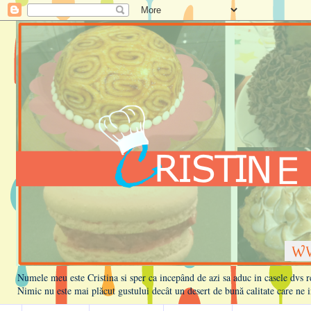
Numele meu este Cristina si sper ca incepând de azi sa aduc in casele dvs rețe
Nimic nu este mai plăcut gustului decât un desert de bună calitate care ne i