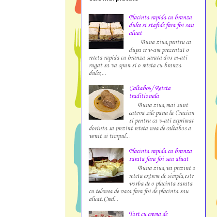
Placinta rapida cu branza
dulce si stafide fara foi sau
aluat
Buna ziua,pentru ca
dupa ce v-am prezentat o
reteta rapida cu branza sarata dvs m-ati
rugat sa va spun si o reteta cu branza
dulce,...
Caltaboș/ Reteta
traditionala
Buna ziua,mai sunt
cateva zile pana la Craciun
si pentru ca v-ati exprimat
dorinta sa prezint reteta mea de caltabos a
venit si timpul...
Placinta rapida cu branza
sarata fara foi sau aluat
Buna ziua,va prezint o
reteta extrem de simpla,este
vorba de o placinta sarata
cu telemea de vaca fara foi de placinta sau
aluat.Cred...
Tort cu crema de