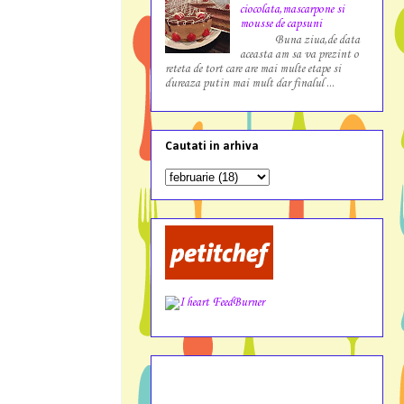
ciocolata,mascarpone si
mousse de capsuni
Buna ziua,de data
aceasta am sa va prezint o
reteta de tort care are mai multe etape si
dureaza putin mai mult dar finalul ...
Cautati in arhiva