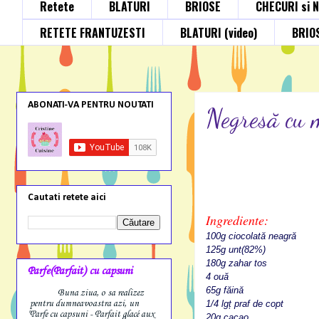
Retete
BLATURI
BRIOSE
CHECURI si 
RETETE FRANTUZESTI
BLATURI (video)
BRIOS
ABONATI-VA PENTRU NOUTATI
Negresă cu m
Cautati retete aici
Ingrediente:
100g ciocolată neagră
125g unt(82%)
180g zahar tos
Parfe(Parfait) cu capsuni
4 ouă
65g făină
Buna ziua, o sa realizez
pentru dumneavoastra azi, un
1/4 lgț praf de copt
"Parfe cu capsuni - Parfait glacé aux
20g cacao