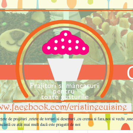
te de prajituri ,retete de torturi si deserturi ,cu crema si fara,noi si vechi ,un
ncântă cu atât mai mult dacă este pragatit de noi