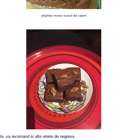
prăjitura tocmai scoasă din cuptor
ta ,
va recomand si alte retet
e de negresa