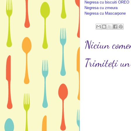
Negresa cu biscuiti OREO
Negresa cu zmeura
Negresa cu Mascar
pone
Niciun come
Trimiteți u