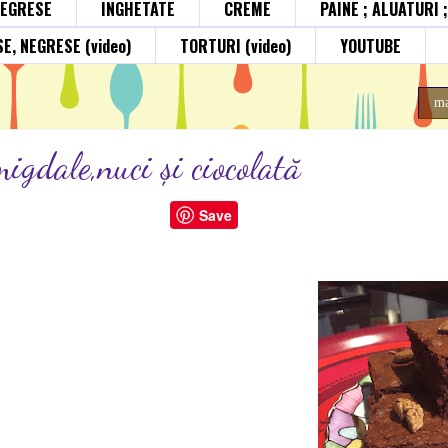
NEGRESE
INGHETATE
CREME
PAINE ; ALUATURI 
E, NEGRESE (video)
TORTURI (video)
YOUTUBE
ma
igdale,nuci și ciocolată
Save