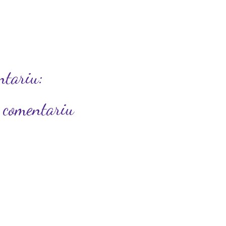
ntariu:
n comentariu