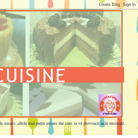
ele usoare ,altele mai puțin usoare dar care sa vă provoace sa le incercați.