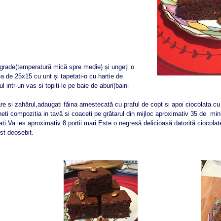
0 grade(temperatură mică spre medie) și ungeți o
 de 25x15 cu unt și tapetati-o cu hartie de
l intr-un vas si topiti-le pe baie de aburi(bain-
re si zahărul,adaugati făina amestecată cu praful de copt si apoi ciocolata cu u
neti compozitia in tavă si coaceti pe grătarul din mijloc aproximativ 35 de minu
ti.Va ies aproximativ 8 portii mari.Este o negresă delicioasă datorită ciocolate
st deosebit.