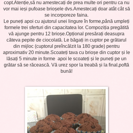
copt.Atenție,să nu amestecați de prea multe ori pentru ca nu
vor mai ieși pufoase brioșele dvs.Amestecați doar atât cât să
se incorporeze faina.
Le puneți apoi cu ajutorul unei lingure în forme,până umpleți
formele trei sferturi din capacitatea lor. Compoziția pregătită
vă ajunge pentru 12 brioșe.Opțional presărați deasupra
căteva pepite de ciocolată. Le băgați in cuptor pe grătarul
din mijloc (cuptorul preîncălzit la 180 grade) pentru
aproximativ 20 minute.Scoateți tava cu brioșe din cuptor și le
lăsați 5 minute in forme apoi le scoateți și le puneți pe un
grătar să se răcească. Vă urez spor la treabă și la final,poftă
bună!