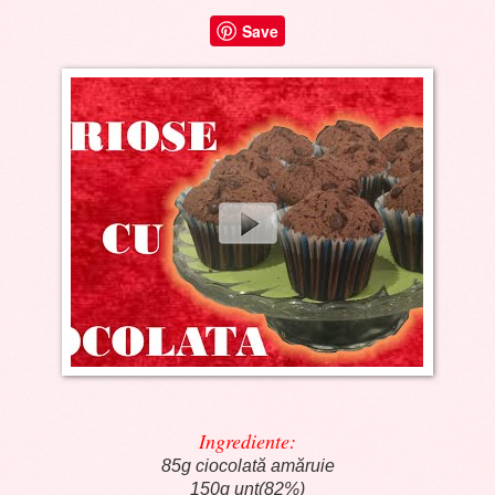
Save
Ingrediente:
85g ciocolată amăruie
150g unt(82%)