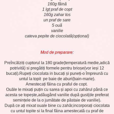
160g făină
1 lgț praf de copt
160g zahar tos
un praf de sare
5 ouă
vanilie
cateva pepite de ciocolată(opțional)
Mod de preparare
:
Preîncălziți cuptorul la 180 grade(temperatură medie,adică
potrivită) si pregătiți formele pentru brioșe(vor ieși 12
bucați).Rupeți ciocolata in bucați și puneți-o împreună cu
untul la topit pe baie de aburi(bain-marie).
Amestecați făina cu praful de copt.
Ouăle le mixați puțin cu sarea și apoi cu zahărul până ce
acesta se topește,adăugând vanilie după gust(de preferat
semințele de la o jumătate de păstaie de vanilie).
După ce ați mixat ouale bine cu zahăr,incorporați ciocolata
cu untul topite si la final făina amestecată cu praf de