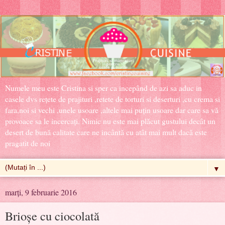
Numele meu este Cristina si sper ca incepând de azi sa aduc in
casele dvs rețete de prajituri ,retete de torturi si deserturi ,cu crema si
fara,noi si vechi ,unele usoare ,altele mai puțin usoare dar care sa vă
provoace sa le incercați. Nimic nu este mai plăcut gustului decât un
desert de bună calitate care ne incântă cu atât mai mult dacă este
pragatit de noi
▼
marți, 9 februarie 2016
Brioșe cu ciocolată