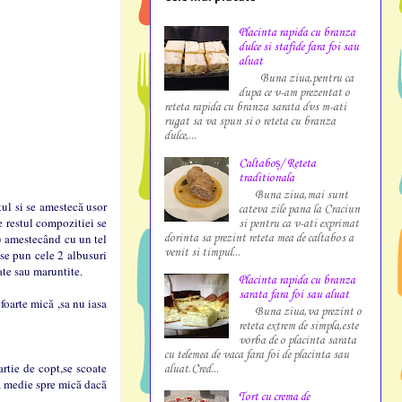
Placinta rapida cu branza
dulce si stafide fara foi sau
aluat
Buna ziua,pentru ca
dupa ce v-am prezentat o
reteta rapida cu branza sarata dvs m-ati
rugat sa va spun si o reteta cu branza
dulce,...
Caltaboș/ Reteta
traditionala
Buna ziua,mai sunt
l si se amestecă usor
cateva zile pana la Craciun
e restul compozitiei se
si pentru ca v-ati exprimat
) amestecând cu un tel
dorinta sa prezint reteta mea de caltabos a
venit si timpul...
 se pun cele 2 albusuri
nate sau maruntite.
Placinta rapida cu branza
sarata fara foi sau aluat
arte mică ,sa nu iasa
Buna ziua,va prezint o
reteta extrem de simpla,este
vorba de o placinta sarata
cu telemea de vaca fara foi de placinta sau
rtie de copt,se scoate
aluat.Cred...
ră medie spre mică dacă
Tort cu crema de