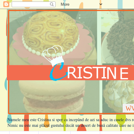
Numele meu este Cristina si sper ca incepând de azi sa aduc in casele dvs rețe
Nimic nu este mai plăcut gustului decât un desert de bună calitate care ne i