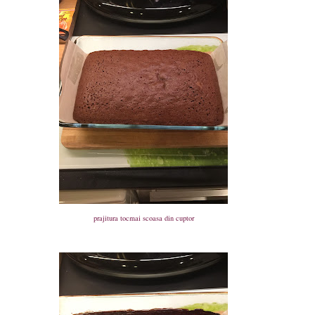
prajitura tocmai scoasa din cuptor