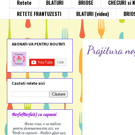
Retete
BLATURI
BRIOSE
CHECURI si 
RETETE FRANTUZESTI
BLATURI (video)
BRIOS
ABONATI-VA PENTRU NOUTATI
Prajitura ne
Cautati retete aici
Parfe(Parfait) cu capsuni
Buna ziua, o sa realizez
pentru dumneavoastra azi, un
"Parfe cu capsuni - Parfait glacé aux