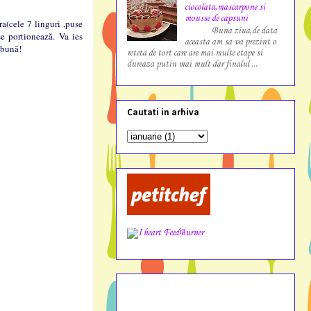
ciocolata,mascarpone si
mousse de capsuni
a(cele 7 linguri ,puse
Buna ziua,de data
se portionează. Va ies
aceasta am sa va prezint o
 bună!
reteta de tort care are mai multe etape si
dureaza putin mai mult dar finalul ...
Cautati in arhiva