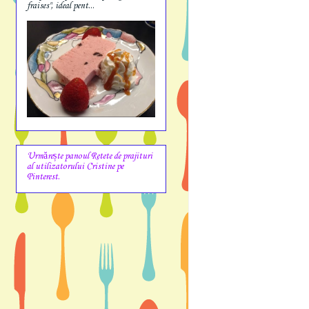
fraises", ideal pent...
Urmărește panoul Retete de prajituri
al utilizatorului Cristine pe
Pinterest.