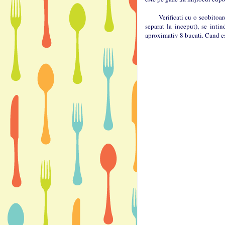
Verificati cu o scobitoare,da
separat la inceput), se intin
aproximativ 8 bucati. Cand es