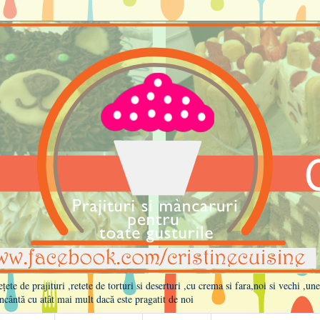
te de prajituri ,retete de torturi si deserturi ,cu crema si fara,noi si vechi ,un
ncântă cu atât mai mult dacă este pragatit de noi