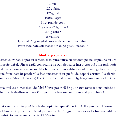
2 ouă
125g faină
125g unt
100ml lapte
1 lgț praf de copt
20g cacao(2 lg pline)
200g zahăr
es.vanilie
Opțional: 50g migdale măcinate sau nuci sau alune.
Pot fi măcinate sau marunțite dupa gustul fiecăruia.
Mod de preparare:
u zahărul apoi cu laptele si se pune intr-o crăticioară pe foc impreună cu untu
topeste untul. Din această compozitie se pun deoparte intr-o cescută 7 linguri. Pest
 după ce compozitia s-a răcit(trebuie sa fie doar căldută când punem galbenusurile
ne făina care in prealabil a fost amestecată cu praful de copt si cernută. La sfârsit
re(un varf de cutit de sare).Dacă doriti la final puneti migdale,alune sau nuci măci
avă cu dimensiuni de 25x15(tava poate să fie putin mai mare sau mai mică,nu fo
 In functie de dimensiunea tăvii prajitura iese mai mult sau mai putin inaltă.
 ulei si fie pusă hartie de copt fie tapetată cu faină. Eu personal folosesc ha
tă fi tăiată. Se pune in cuptorul preîncalzit la 180 grade dacă este electric sau căldu
ptorului. Se coace aproximativ 25-30 minute.