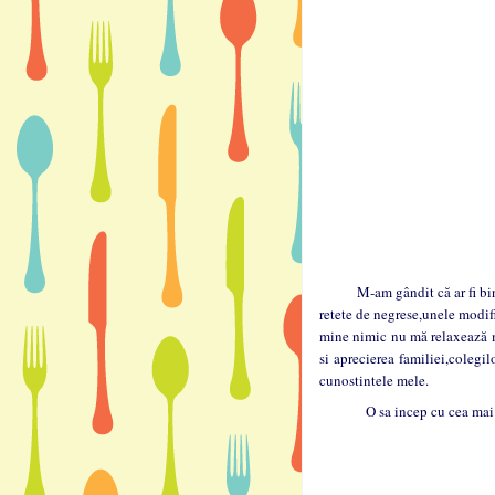
M-am gândit că ar fi bine 
retete de negrese,unele modifi
mine nimic nu mă relaxează ma
si aprecierea familiei,colegil
cunostintele mele.
O sa incep cu cea mai sim