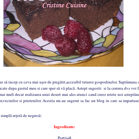
să incep cu ceva mai ușor de pregătit,accesibil tuturor gospodinelor. Saptămana a
cate dupa gustul meu si care sper să vă placă. Astept sugestii si la cererea dvs voi f
i mult decat realizarea unui desert mai ales atunci cand creez retete noi asteptân
or,vecinilor si prietenilor. Acestia mi-au sugerat sa fac un blog in care sa impartas
plă rețetă de negresă:
Ingrediente:
Portii=8