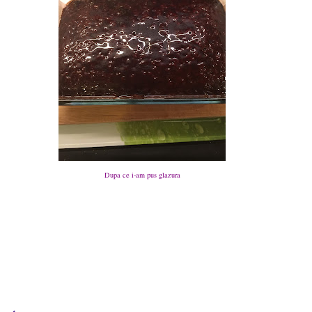
Dupa ce i-am pus glazura