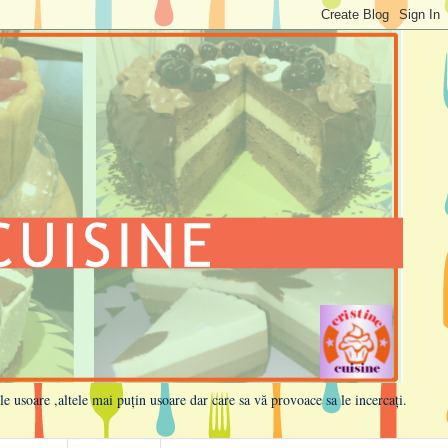
ele usoare ,altele mai puțin usoare dar care sa vă provoace sa le incercați.