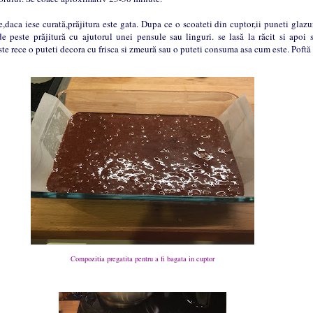
ca iese curată,prăjitura este gata. Dupa ce o scoateti din cuptor,ii puneti glazur
de peste prăjitură cu ajutorul unei pensule sau linguri. se lasă la răcit si apoi 
te rece o puteti decora cu frisca si zmeură sau o puteti consuma asa cum este. Poftă
Compozitia pregatita pentru a fi bagata in cuptor