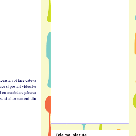
ceasta voi face cateva
ace si postari video.Pe
d cu nerabdare părerea
esc si altor oameni din
Cele mai placute