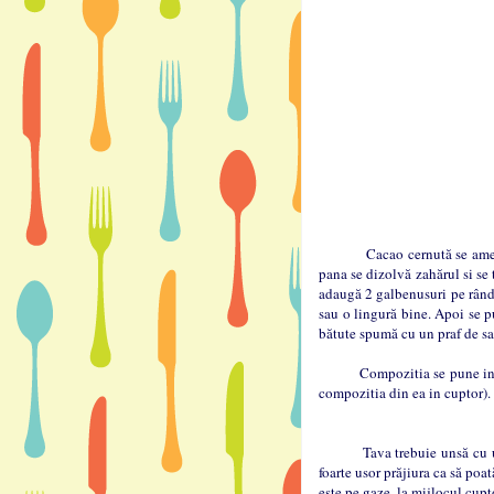
Cacao cernută se amestecă c
pana se dizolvă zahărul si se 
adaugă 2 galbenusuri pe rând
sau o lingură bine. Apoi se pu
bătute spumă cu un praf de sa
Compozitia se pune intr-o t
compozitia din ea in cuptor).
Tava trebuie unsă cu unt sau
foarte usor prăjiura ca să poa
este pe gaze ,la mijlocul cu