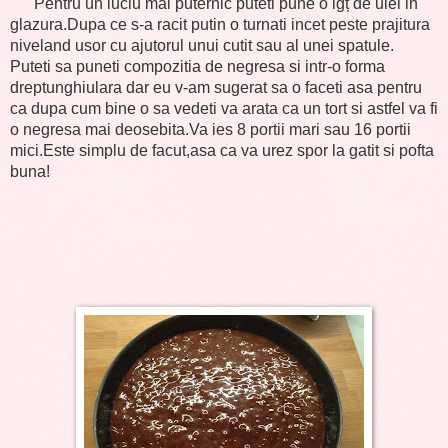
Pentru un luciu mai puternic puteti pune o lgț de ulei in
glazura.Dupa ce s-a racit putin o turnati incet peste prajitura
niveland usor cu ajutorul unui cutit sau al unei spatule.
Puteti sa puneti compozitia de negresa si intr-o forma
dreptunghiulara dar eu v-am sugerat sa o faceti asa pentru
ca dupa cum bine o sa vedeti va arata ca un tort si astfel va fi
o negresa mai deosebita.Va ies 8 portii mari sau 16 portii
mici.Este simplu de facut,asa ca va urez spor la gatit si pofta
buna!