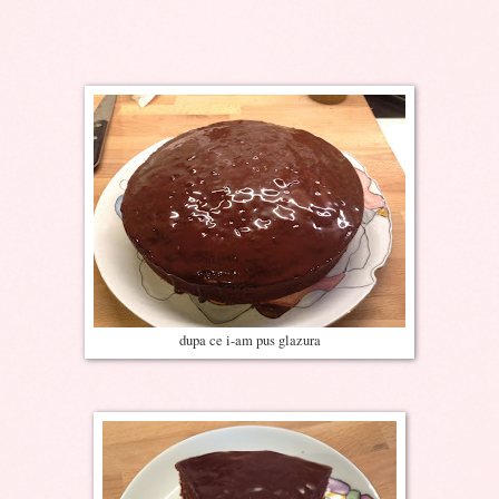
dupa ce i-am pus glazura