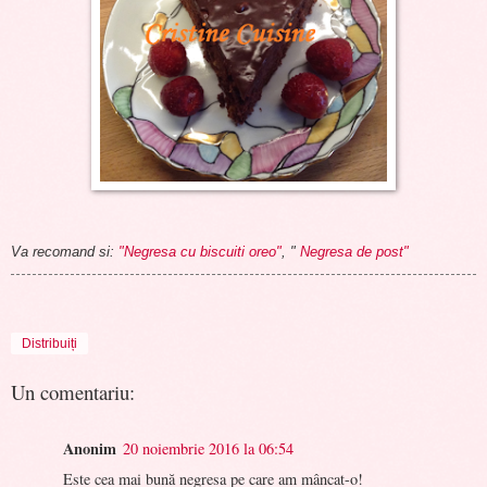
Va recomand si:
"Negresa cu biscuiti oreo"
, "
Negresa de post"
Distribuiți
Un comentariu:
Anonim
20 noiembrie 2016 la 06:54
Este cea mai bună negresa pe care am mâncat-o!