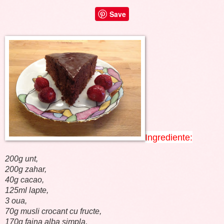
Save
Ingrediente:
200g unt,
200g zahar,
40g cacao,
125ml lapte,
3 oua,
70g musli crocant cu fructe,
170g faina alba simpla,