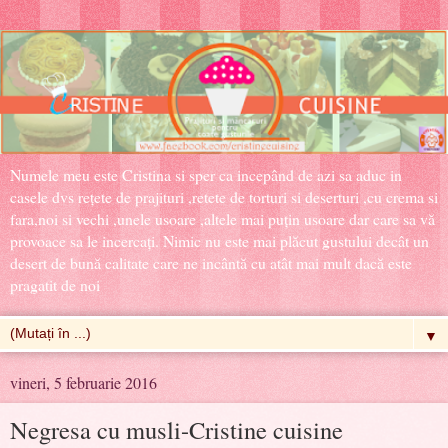
Numele meu este Cristina si sper ca incepând de azi sa aduc in
casele dvs rețete de prajituri ,retete de torturi si deserturi ,cu crema si
fara,noi si vechi ,unele usoare ,altele mai puțin usoare dar care sa vă
provoace sa le incercați. Nimic nu este mai plăcut gustului decât un
desert de bună calitate care ne incântă cu atât mai mult dacă este
pragatit de noi
▼
vineri, 5 februarie 2016
Negresa cu musli-Cristine cuisine