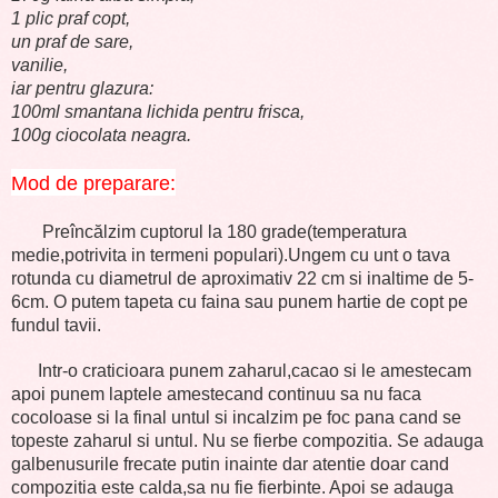
1 plic praf copt,
un praf de sare,
vanilie,
iar pentru glazura:
100ml smantana lichida pentru frisca,
100g ciocolata neagra.
Mod de preparare:
Preîncălzim cuptorul la 180 grade(temperatura
medie,potrivita in termeni populari).Ungem cu unt o tava
rotunda cu diametrul de aproximativ 22 cm si inaltime de 5-
6cm.
O putem tapeta cu faina sau punem hartie de copt pe
fundul tavii.
Intr-o craticioara punem zaharul,cacao si le amestecam
apoi punem laptele amestecand continuu sa nu faca
cocoloase si la final untul si incalzim pe foc pana cand se
topeste zaharul si untul. Nu se fierbe compozitia. Se adauga
galbenusurile frecate putin inainte dar atentie doar cand
compozitia este calda,sa nu fie fierbinte. Apoi se adauga