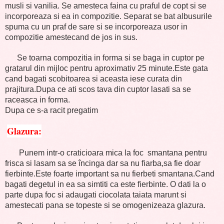
musli si vanilia. Se amesteca faina cu praful de copt si se
incorporeaza si ea in compozitie. Separat se bat albusurile
spuma cu un praf de sare si se incorporeaza usor in
compozitie amestecand de jos in sus.
Se toarna compozitia in forma si se baga in cuptor pe
gratarul din mijloc pentru aproximativ 25 minute.Este gata
cand bagati scobitoarea si aceasta iese curata din
prajitura.Dupa ce ati scos tava din cuptor lasati sa se
raceasca in forma.
Dupa ce s-a racit pregatim
Glazura:
Punem intr-o craticioara mica la foc smantana pentru
frisca si lasam sa se încinga dar sa nu fiarba,sa fie doar
fierbinte.Este foarte important sa nu fierbeti smantana.Cand
bagati degetul in ea sa simtiti ca este fierbinte. O dati la o
parte dupa foc si adaugati ciocolata taiata marunt si
amestecati pana se topeste si se omogenizeaza glazura.